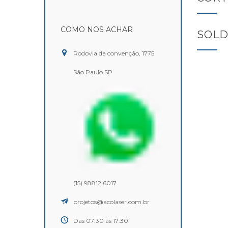
COMO NOS ACHAR
SOLD
Rodovia da convenção, 1775
São Paulo SP
(15) 98812 6017
projetos@acolaser.com.br
Das 07:30 às 17:30