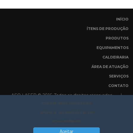
INÍCIO
ÍTENS DE PRODUÇÃO
PRODUTOS
EQUIPAMENTOS
CALDEIRARIA
ÁREA DE ATUAÇÃO
SERVIÇOS
CONTATO
AÇO LASER © 2016. Todos os direitos reservados |
Este site utiliza cookies para
POLÍTICA DE PRIVACIDADE
aprimorar sua experiência com
nosso conteúdo.
Aceitar