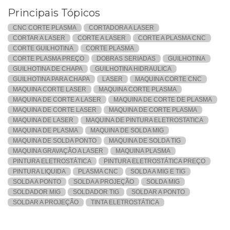
Principais Tópicos
CNC CORTE PLASMA
CORTADORA A LASER
CORTAR A LASER
CORTE A LASER
CORTE A PLASMA CNC
CORTE GUILHOTINA
CORTE PLASMA
CORTE PLASMA PREÇO
DOBRAS SERIADAS
GUILHOTINA
GUILHOTINA DE CHAPA
GUILHOTINA HIDRAULICA
GUILHOTINA PARA CHAPA
LASER
MAQUINA CORTE CNC
MAQUINA CORTE LASER
MAQUINA CORTE PLASMA
MAQUINA DE CORTE A LASER
MAQUINA DE CORTE DE PLASMA
MAQUINA DE CORTE LASER
MAQUINA DE CORTE PLASMA
MAQUINA DE LASER
MAQUINA DE PINTURA ELETROSTATICA
MAQUINA DE PLASMA
MAQUINA DE SOLDA MIG
MAQUINA DE SOLDA PONTO
MAQUINA DE SOLDA TIG
MAQUINA GRAVAÇÃO A LASER
MAQUINA PLASMA
PINTURA ELETROSTÁTICA
PINTURA ELETROSTÁTICA PREÇO
PINTURA LIQUIDA
PLASMA CNC
SOLDA A MIG E TIG
SOLDA A PONTO
SOLDA A PROJEÇÃO
SOLDA MIG
SOLDADOR MIG
SOLDADOR TIG
SOLDAR A PONTO
SOLDAR A PROJEÇÃO
TINTA ELETROSTÁTICA