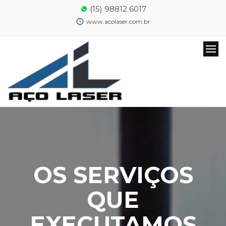
(15) 98812 6017
www.acolaser.com.br
OS SERVIÇOS
QUE
EXECUTAMOS