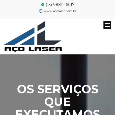
(15) 98812 6017
www.acolaser.com.br
OS SERVIÇOS
QUE
EXECUTAMOS