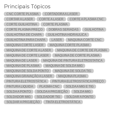
Principais Tópicos
CNC CORTE PLASMA
CORTADORA A LASER
CORTAR A LASER
CORTE A LASER
CORTE A PLASMA CNC
CORTE GUILHOTINA
CORTE PLASMA
CORTE PLASMA PREÇO
DOBRAS SERIADAS
GUILHOTINA
GUILHOTINA DE CHAPA
GUILHOTINA HIDRAULICA
GUILHOTINA PARA CHAPA
LASER
MAQUINA CORTE CNC
MAQUINA CORTE LASER
MAQUINA CORTE PLASMA
MAQUINA DE CORTE A LASER
MAQUINA DE CORTE DE PLASMA
MAQUINA DE CORTE LASER
MAQUINA DE CORTE PLASMA
MAQUINA DE LASER
MAQUINA DE PINTURA ELETROSTATICA
MAQUINA DE PLASMA
MAQUINA DE SOLDA MIG
MAQUINA DE SOLDA PONTO
MAQUINA DE SOLDA TIG
MAQUINA GRAVAÇÃO A LASER
MAQUINA PLASMA
PINTURA ELETROSTÁTICA
PINTURA ELETROSTÁTICA PREÇO
PINTURA LIQUIDA
PLASMA CNC
SOLDA A MIG E TIG
SOLDA A PONTO
SOLDA A PROJEÇÃO
SOLDA MIG
SOLDADOR MIG
SOLDADOR TIG
SOLDAR A PONTO
SOLDAR A PROJEÇÃO
TINTA ELETROSTÁTICA