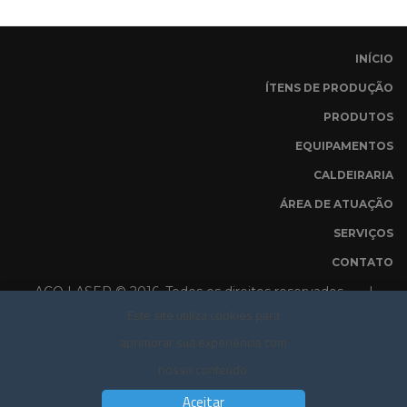
INÍCIO
ÍTENS DE PRODUÇÃO
PRODUTOS
EQUIPAMENTOS
CALDEIRARIA
ÁREA DE ATUAÇÃO
SERVIÇOS
CONTATO
AÇO LASER © 2016. Todos os direitos reservados |
Este site utiliza cookies para
POLÍTICA DE PRIVACIDADE
aprimorar sua experiência com
nosso conteúdo.
Aceitar