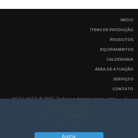
INÍCIO
ÍTENS DE PRODUÇÃO
PRODUTOS
EQUIPAMENTOS
CALDEIRARIA
ÁREA DE ATUAÇÃO
SERVIÇOS
CONTATO
AÇO LASER © 2016. Todos os direitos reservados |
Este site utiliza cookies para
POLÍTICA DE PRIVACIDADE
aprimorar sua experiência com
nosso conteúdo.
Aceitar