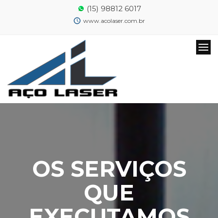
(15) 98812 6017
www.acolaser.com.br
OS SERVIÇOS
QUE
EXECUTAMOS