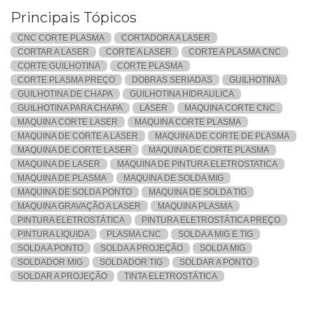
Principais Tópicos
CNC CORTE PLASMA
CORTADORA A LASER
CORTAR A LASER
CORTE A LASER
CORTE A PLASMA CNC
CORTE GUILHOTINA
CORTE PLASMA
CORTE PLASMA PREÇO
DOBRAS SERIADAS
GUILHOTINA
GUILHOTINA DE CHAPA
GUILHOTINA HIDRAULICA
GUILHOTINA PARA CHAPA
LASER
MAQUINA CORTE CNC
MAQUINA CORTE LASER
MAQUINA CORTE PLASMA
MAQUINA DE CORTE A LASER
MAQUINA DE CORTE DE PLASMA
MAQUINA DE CORTE LASER
MAQUINA DE CORTE PLASMA
MAQUINA DE LASER
MAQUINA DE PINTURA ELETROSTATICA
MAQUINA DE PLASMA
MAQUINA DE SOLDA MIG
MAQUINA DE SOLDA PONTO
MAQUINA DE SOLDA TIG
MAQUINA GRAVAÇÃO A LASER
MAQUINA PLASMA
PINTURA ELETROSTÁTICA
PINTURA ELETROSTÁTICA PREÇO
PINTURA LIQUIDA
PLASMA CNC
SOLDA A MIG E TIG
SOLDA A PONTO
SOLDA A PROJEÇÃO
SOLDA MIG
SOLDADOR MIG
SOLDADOR TIG
SOLDAR A PONTO
SOLDAR A PROJEÇÃO
TINTA ELETROSTÁTICA