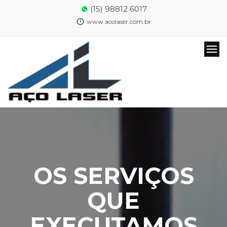
(15) 98812 6017
www.acolaser.com.br
OS SERVIÇOS
QUE
EXECUTAMOS