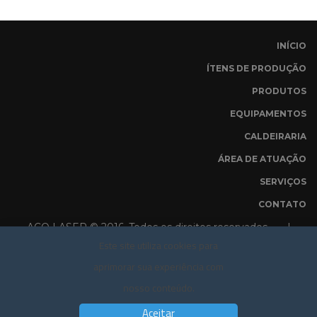
INÍCIO
ÍTENS DE PRODUÇÃO
PRODUTOS
EQUIPAMENTOS
CALDEIRARIA
ÁREA DE ATUAÇÃO
SERVIÇOS
CONTATO
AÇO LASER © 2016. Todos os direitos reservados |
Este site utiliza cookies para
POLÍTICA DE PRIVACIDADE
aprimorar sua experiência com
nosso conteúdo.
Aceitar