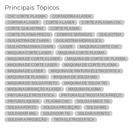
Principais Tópicos
CNC CORTE PLASMA
CORTADORA A LASER
CORTAR A LASER
CORTE A LASER
CORTE A PLASMA CNC
CORTE GUILHOTINA
CORTE PLASMA
CORTE PLASMA PREÇO
DOBRAS SERIADAS
GUILHOTINA
GUILHOTINA DE CHAPA
GUILHOTINA HIDRAULICA
GUILHOTINA PARA CHAPA
LASER
MAQUINA CORTE CNC
MAQUINA CORTE LASER
MAQUINA CORTE PLASMA
MAQUINA DE CORTE A LASER
MAQUINA DE CORTE DE PLASMA
MAQUINA DE CORTE LASER
MAQUINA DE CORTE PLASMA
MAQUINA DE LASER
MAQUINA DE PINTURA ELETROSTATICA
MAQUINA DE PLASMA
MAQUINA DE SOLDA MIG
MAQUINA DE SOLDA PONTO
MAQUINA DE SOLDA TIG
MAQUINA GRAVAÇÃO A LASER
MAQUINA PLASMA
PINTURA ELETROSTÁTICA
PINTURA ELETROSTÁTICA PREÇO
PINTURA LIQUIDA
PLASMA CNC
SOLDA A MIG E TIG
SOLDA A PONTO
SOLDA A PROJEÇÃO
SOLDA MIG
SOLDADOR MIG
SOLDADOR TIG
SOLDAR A PONTO
SOLDAR A PROJEÇÃO
TINTA ELETROSTÁTICA