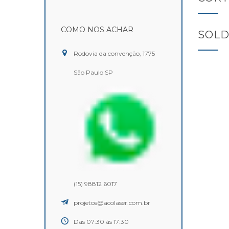
COMO NOS ACHAR
SOLD
Rodovia da convenção, 1775
São Paulo SP
(15) 98812 6017
projetos@acolaser.com.br
Das 07:30 às 17:30